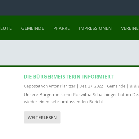
LEUTE
GEMEINDE
PFARRE
IMPRESSIONEN
VEREINE
DIE BÜRGERMEISTERIN INFORMIERT
Gepostet von
Anton Planitzer
|
Dez. 27, 2022
|
Gemeinde
|
Unsere Bürgermeisterin Roswitha Schachinger hat im D
wieder einen sehr umfassenden Bericht...
WEITERLESEN