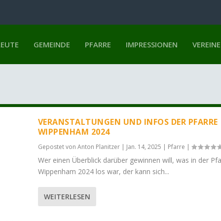
LEUTE
GEMEINDE
PFARRE
IMPRESSIONEN
VEREINE
VERANSTALTUNGEN UND INFOS DER PFARRE
WIPPENHAM 2024
Gepostet von
Anton Planitzer
|
Jan. 14, 2025
|
Pfarre
|
Wer einen Überblick darüber gewinnen will, was in der Pfa
Wippenham 2024 los war, der kann sich...
WEITERLESEN